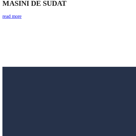
MASINI DE SUDAT
read more
Utilaje tamplarie PVC si AL
Achizitioneaza acum si beneficiezi de GARANTI
Cere oferta