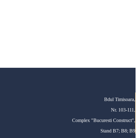
Bdul Timisoara,
Nr. 103-111,
Complex "Bucuresti Construct",
Stand B7; B8; B9