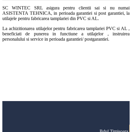
SC WINTEC SRL asigura pentru clientii sai si nu numai
ASISTENTA TEHNICA, in perioada garantiei si post garantiei, la
utilajele pentru fabricarea tamplariei din PVC si AL.
La achizitionarea utilajelor pentru fabricarea tamplariei PVC si AL ,
beneficiati de punerea in functiune a utilajelor , instruirea
personalului si service in perioada garantiei/ postgarantiei.
Utilaje tamplarie PVC si AL
Achizitioneaza acum si beneficiezi de GARANTIE,
ASISTENTA TEHNICA, SERVICE si
INSTRUIRE!
Cere oferta
Bdul Timisoara,