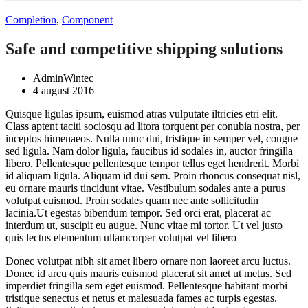
Completion
,
Component
Safe and competitive shipping solutions
AdminWintec
4 august 2016
Quisque ligulas ipsum, euismod atras vulputate iltricies etri elit.
Class aptent taciti sociosqu ad litora torquent per conubia nostra, per
inceptos himenaeos. Nulla nunc dui, tristique in semper vel, congue
sed ligula. Nam dolor ligula, faucibus id sodales in, auctor fringilla
libero. Pellentesque pellentesque tempor tellus eget hendrerit. Morbi
id aliquam ligula. Aliquam id dui sem. Proin rhoncus consequat nisl,
eu ornare mauris tincidunt vitae. Vestibulum sodales ante a purus
volutpat euismod. Proin sodales quam nec ante sollicitudin
lacinia.Ut egestas bibendum tempor. Sed orci erat, placerat ac
interdum ut, suscipit eu augue. Nunc vitae mi tortor. Ut vel justo
quis lectus elementum ullamcorper volutpat vel libero
Donec volutpat nibh sit amet libero ornare non laoreet arcu luctus.
Donec id arcu quis mauris euismod placerat sit amet ut metus. Sed
imperdiet fringilla sem eget euismod. Pellentesque habitant morbi
tristique senectus et netus et malesuada fames ac turpis egestas.