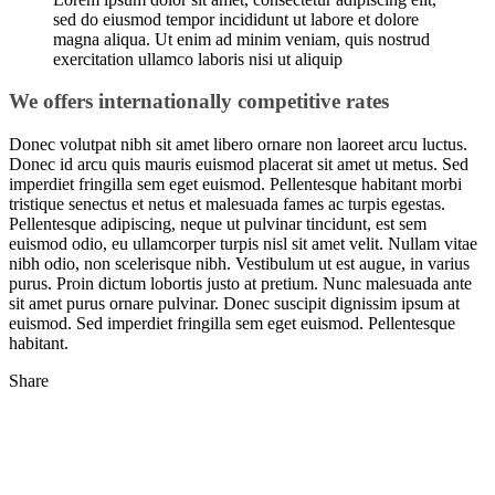
sed do eiusmod tempor incididunt ut labore et dolore
magna aliqua. Ut enim ad minim veniam, quis nostrud
exercitation ullamco laboris nisi ut aliquip
We offers internationally competitive rates
Donec volutpat nibh sit amet libero ornare non laoreet arcu luctus.
Donec id arcu quis mauris euismod placerat sit amet ut metus. Sed
imperdiet fringilla sem eget euismod. Pellentesque habitant morbi
tristique senectus et netus et malesuada fames ac turpis egestas.
Pellentesque adipiscing, neque ut pulvinar tincidunt, est sem
euismod odio, eu ullamcorper turpis nisl sit amet velit. Nullam vitae
nibh odio, non scelerisque nibh. Vestibulum ut est augue, in varius
purus. Proin dictum lobortis justo at pretium. Nunc malesuada ante
sit amet purus ornare pulvinar. Donec suscipit dignissim ipsum at
euismod. Sed imperdiet fringilla sem eget euismod. Pellentesque
habitant.
Share
Utilaje tamplarie PVC si AL
Achizitioneaza acum si beneficiezi de GARANTIE,