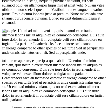
Pellentesque adipiscing, neque ut pulvinar tincidunt, est sem
euismod odio, eu ullamcorper turpis nisl sit amet velit. Nullam vitae
nibh odio, non scelerisque nibh. Vestibulum ut est augue, in varius
purus. Proin dictum lobortis justo at pretium. Nunc malesuada ante
sit amet purus ornare pulvinar. Donec suscipit dignissim ipsum at
euismod.
Ut eni ad minim veniam, quis nostrud exercitation
ullamco laboris nisi ut aliquip ex ea commodo consequat. Duis aute
irure dolor in reprehenderit in voluptate velit esse cillum dolore eu
fugiat nulla pariatur. Leatherbacks face an increased osmotic
challenge compared to other species of sea turtle Sed ut perspiciatis
unde omnis iste natus error sit. Sed ut perspiciatis unde.
totam rem aperiam, eaque ipsa quae ab illo. Ut enim ad minim
veniam, quis nostrud exercitation ullamco laboris nisi ut aliquip ex
ea commodo consequat. Duis aute irure dolor in reprehenderit in
voluptate velit esse cillum dolore eu fugiat nulla pariatur.
Leatherbacks face an increased osmotic challenge compared to other
species of sea turtle Sed ut perspiciatis unde omnis iste natus error
sit. Ut enim ad minim veniam, quis nostrud exercitation ullamco
laboris nisi ut aliquip ex ea commodo consequat. Duis aute irure
dolor in reprehenderit in voluptate velit esse cillum dolore eu fugiat
nulla pariatur.
Lorem ipsum dolor sit amet, consectetur adipiscing elit,