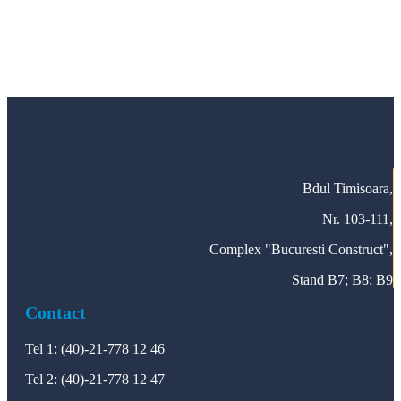
ASISTENTA TEHNICA, SERVICE si
INSTRUIRE!
Cere oferta
Bdul Timisoara,
Nr. 103-111,
Complex "Bucuresti Construct",
Stand B7; B8; B9
Contact
Tel 1: (40)-21-778 12 46
Tel 2: (40)-21-778 12 47