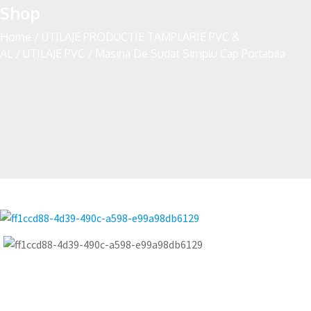
Shop
Home
/
UTILAJE PRODUCTIE TAMPLARIE PVC &
AL
/
UTILAJE PVC
/
Masina De Sudat Simplu Cap Portabila