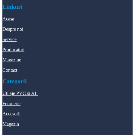
Linkuri
Acasa
Despre noi
Service
Producatori
Magazine
Contact
Categorii
Utilaje PVC si AL
Feronerie
Accesorii
Magazin