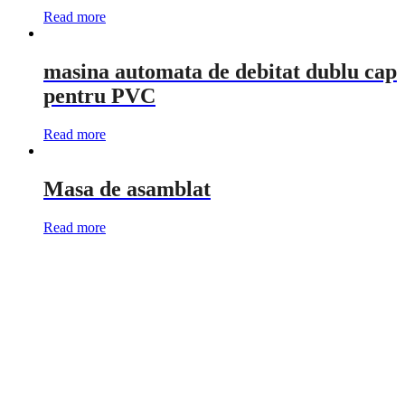
Read more
masina automata de debitat dublu cap
pentru PVC
Read more
Masa de asamblat
Read more
Utilaje tamplarie PVC si AL
Achizitioneaza acum si beneficiezi de GARANTIE,
ASISTENTA TEHNICA, SERVICE si
INSTRUIRE!