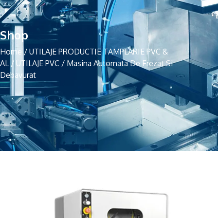
Shop
Home
/
UTILAJE PRODUCTIE TAMPLARIE PVC &
AL
/
UTILAJE PVC
/
Masina Automata De Frezat Si
Debavurat