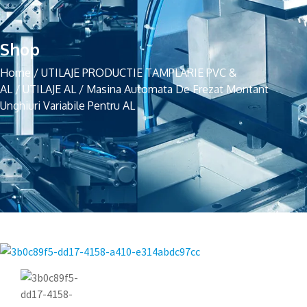
Shop
Home
/
UTILAJE PRODUCTIE TAMPLARIE PVC &
AL
/
UTILAJE AL
/
Masina Automata De Frezat Montant
Unghiuri Variabile Pentru AL