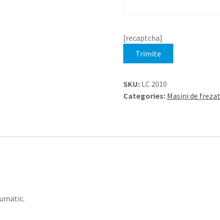
[recaptcha]
Trimite
SKU:
LC 2010
Categories:
Masini de freza
eumatic.