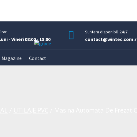
Orar
Suntem disponibili 24/7
Luni - Vineri 08:00 - 18:00
contact@wintec.com.r
Magazine
Contact
 AL
/
UTILAJE PVC
/
Masina Automata De Frezat C