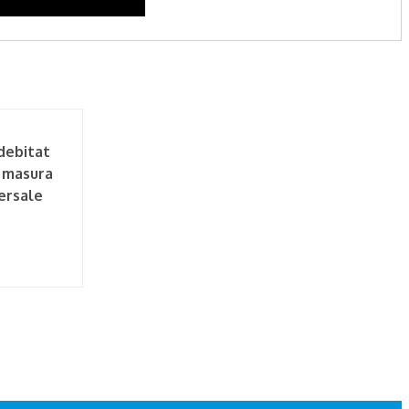
debitat
 masura
versale