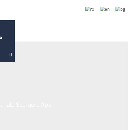
o
anale Scurgere Apa