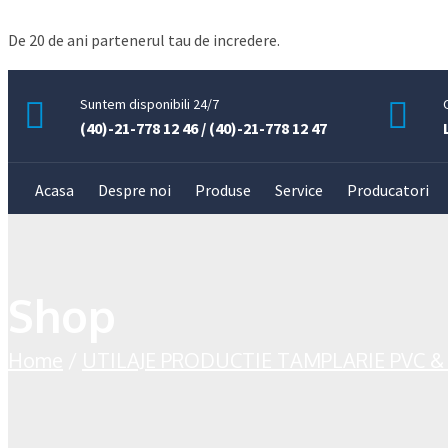
De 20 de ani partenerul tau de incredere.
Suntem disponibili 24/7
(40)-21-778 12 46 / (40)-21-778 12 47
Acasa
Despre noi
Produse
Service
Producatori
Shop
Home
/
UTILAJE PRODUCTIE TAMPLARIE PVC &