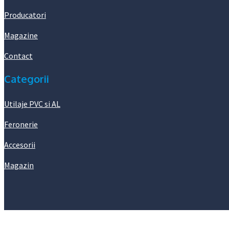
Producatori
Magazine
Contact
Categorii
Utilaje PVC si AL
Feronerie
Accesorii
Magazin