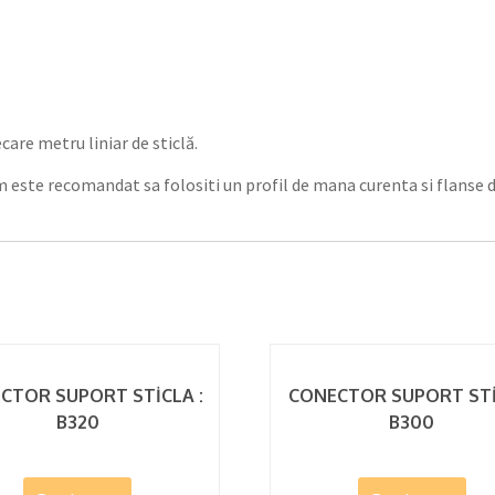
care metru liniar de sticlă.
mm este recomandat sa folositi un profil de mana curenta si flanse 
CTOR SUPORT STİCLA :
CONECTOR SUPORT STİ
B320
B300