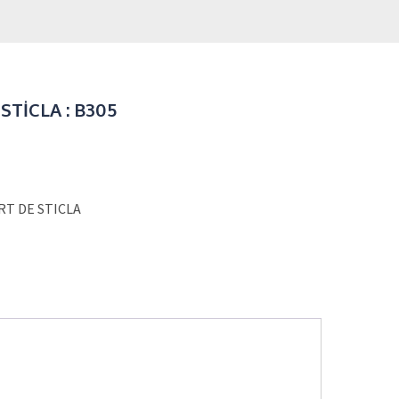
TİCLA : B305
T DE STICLA