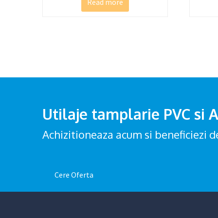
Read more
Utilaje tamplarie PVC si 
Achizitioneaza acum si beneficiez
Cere Oferta