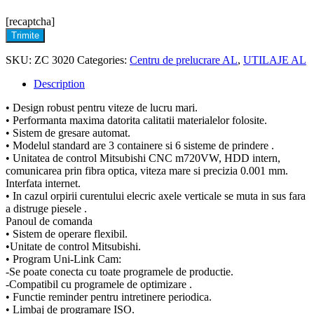
[recaptcha]
Trimite
SKU:
ZC 3020
Categories:
Centru de prelucrare AL
,
UTILAJE AL
Description
• Design robust pentru viteze de lucru mari.
• Performanta maxima datorita calitatii materialelor folosite.
• Sistem de gresare automat.
• Modelul standard are 3 containere si 6 sisteme de prindere .
• Unitatea de control Mitsubishi CNC m720VW, HDD intern,
comunicarea prin fibra optica, viteza mare si precizia 0.001 mm.
Interfata internet.
• In cazul orpirii curentului elecric axele verticale se muta in sus fara
a distruge piesele .
Panoul de comanda
• Sistem de operare flexibil.
•Unitate de control Mitsubishi.
• Program Uni-Link Cam:
-Se poate conecta cu toate programele de productie.
-Compatibil cu programele de optimizare .
• Functie reminder pentru intretinere periodica.
• Limbaj de programare ISO.