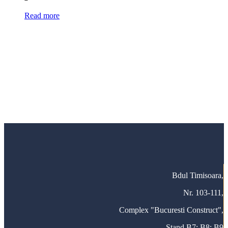
Read more
Utilaje tamplarie PVC si AL
Achizitioneaza acum si beneficiezi de GARANTIE,
ASISTENTA TEHNICA, SERVICE si
INSTRUIRE!
Cere oferta
Bdul Timisoara,
Nr. 103-111,
Complex "Bucuresti Construct",
Stand B7; B8; B9