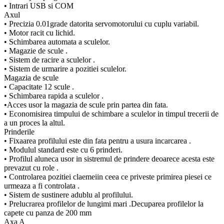
• Intrari USB si COM
Axul
• Precizia 0.01grade datorita servomotorului cu cuplu variabil.
• Motor racit cu lichid.
• Schimbarea automata a sculelor.
• Magazie de scule .
• Sistem de racire a sculelor .
• Sistem de urmarire a pozitiei sculelor.
Magazia de scule
• Capacitate 12 scule .
• Schimbarea rapida a sculelor .
•Acces usor la magazia de scule prin partea din fata.
• Economisirea timpului de schimbare a sculelor in timpul trecerii de
a un proces la altul.
Prinderile
• Fixaarea profilului este din fata pentru a usura incarcarea .
• Modulul standard este cu 6 prinderi.
• Profilul aluneca usor in sistremul de prindere deoarece acesta este
prevazut cu role .
• Controlarea pozitiei claemeiin ceea ce priveste primirea piesei ce
urmeaza a fi controlata .
• Sistem de sustinere adublu al profilului.
• Prelucrarea profilelor de lungimi mari .Decuparea profilelor la
capete cu panza de 200 mm
Axa A