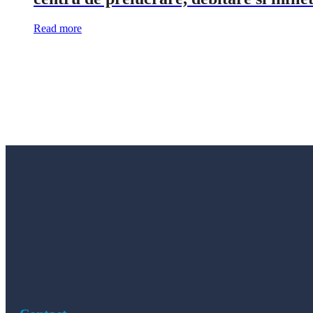
Read more
Utilaje tamplarie PVC si AL
Achizitioneaza acum si beneficiezi de GARANTI
Cere oferta